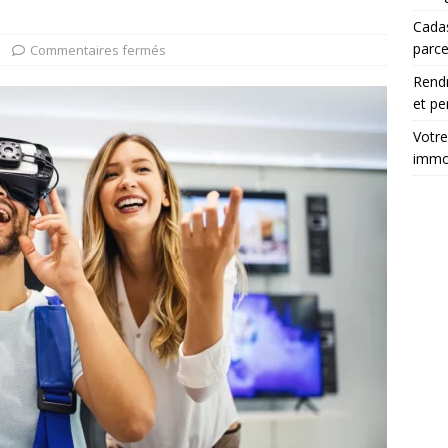
Cadas
parce
Commentaires fermés
Rendr
et pe
Votre
immob