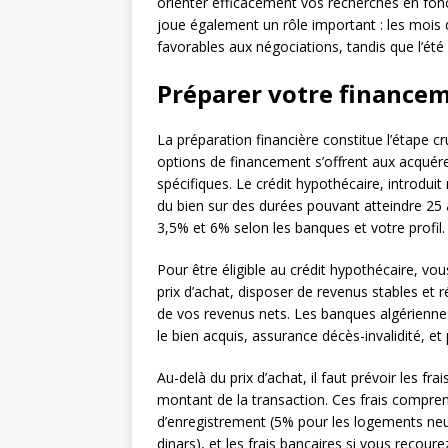
orienter efficacement vos recherches en fonc
joue également un rôle important : les moi
favorables aux négociations, tandis que l’été
Préparer votre finance
La préparation financière constitue l’étape cru
options de financement s’offrent aux acquér
spécifiques. Le crédit hypothécaire, introdu
du bien sur des durées pouvant atteindre 25 
3,5% et 6% selon les banques et votre profil.
Pour être éligible au crédit hypothécaire, vo
prix d’achat, disposer de revenus stables et 
de vos revenus nets. Les banques algérienne
le bien acquis, assurance décès-invalidité, et
Au-delà du prix d’achat, il faut prévoir les 
montant de la transaction. Ces frais compren
d’enregistrement (5% pour les logements neufs
dinars), et les frais bancaires si vous recou