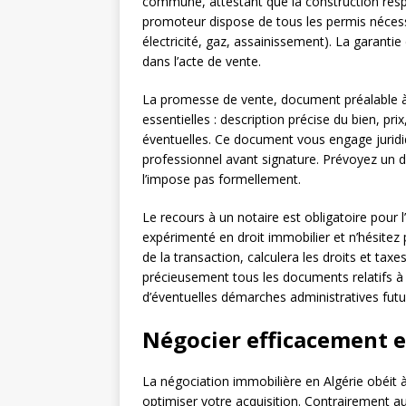
commune, attestant que la construction resp
promoteur dispose de tous les permis nécess
électricité, gaz, assainissement). La garant
dans l’acte de vente.
La promesse de vente, document préalable à l’
essentielles : description précise du bien, pr
éventuelles. Ce document vous engage juridiqu
professionnel avant signature. Prévoyez un d
l’impose pas formellement.
Le recours à un notaire est obligatoire pour l
expérimenté en droit immobilier et n’hésitez pa
de la transaction, calculera les droits et ta
précieusement tous les documents relatifs à l
d’éventuelles démarches administratives futu
Négocier efficacement et
La négociation immobilière en Algérie obéit à
optimiser votre acquisition. Contrairement au