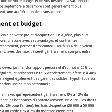
tion de votre budget et de vos besoins. La saisonnalité
s de septembre à décembre sont généralement plus
 voit une accélération des transactions.
ment et budget
ciale de votre projet d’acquisition. En Algérie, plusieurs
eurs, chacune avec ses avantages et contraintes
it récemment, permet d’emprunter jusqu’à 80% de la valeur
ans, avec des taux d’intérêt généralement compris entre
us devez justifier d’un apport personnel d’au moins 20% du
réguliers, et présenter un taux d’endettement inférieur à 40%
s exigent également des garanties solides : hypothèque sur
 parfois une caution personnelle.
frais annexes qui représentent généralement 8% à 12% du
nent les honoraires du notaire (environ 1% à 2%), les droits
, 2% pour l’ancien), les frais d’expertise (20 000 à 50 000
rez à un crédit (1% à 2% du montant emprunté).