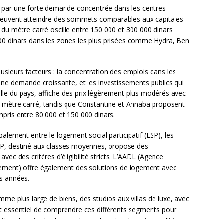
e par une forte demande concentrée dans les centres
x peuvent atteindre des sommets comparables aux capitales
 du mètre carré oscille entre 150 000 et 300 000 dinars
000 dinars dans les zones les plus prisées comme Hydra, Ben
lusieurs facteurs : la concentration des emplois dans les
 à une demande croissante, et les investissements publics qui
ille du pays, affiche des prix légèrement plus modérés avec
 mètre carré, tandis que Constantine et Annaba proposent
mpris entre 80 000 et 150 000 dinars.
ipalement entre le logement social participatif (LSP), les
SP, destiné aux classes moyennes, propose des
ec des critères d’éligibilité stricts. L’AADL (Agence
ement) offre également des solutions de logement avec
rs années.
mme plus large de biens, des studios aux villas de luxe, avec
est essentiel de comprendre ces différents segments pour