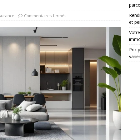
parce
Rendr
surance
Commentaires fermés
et pe
Votre
immob
Prix 
varie