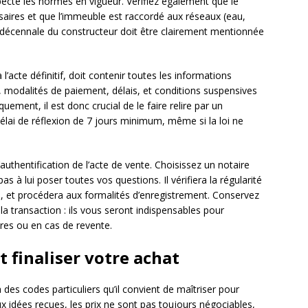
ecte les normes en vigueur. Vérifiez également que le
aires et que l’immeuble est raccordé aux réseaux (eau,
ie décennale du constructeur doit être clairement mentionnée
acte définitif, doit contenir toutes les informations
ix, modalités de paiement, délais, et conditions suspensives
ement, il est donc crucial de le faire relire par un
élai de réflexion de 7 jours minimum, même si la loi ne
’authentification de l’acte de vente. Choisissez un notaire
s à lui poser toutes vos questions. Il vérifiera la régularité
xes, et procédera aux formalités d’enregistrement. Conservez
a transaction : ils vous seront indispensables pour
res ou en cas de revente.
 finaliser votre achat
 des codes particuliers qu’il convient de maîtriser pour
x idées reçues, les prix ne sont pas toujours négociables,