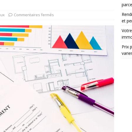
parce
Rendr
aux
Commentaires fermés
et pe
Votre
immob
Prix 
varie